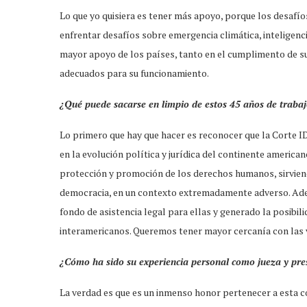
Lo que yo quisiera es tener más apoyo, porque los desafí
enfrentar desafíos sobre emergencia climática, inteligenci
mayor apoyo de los países, tanto en el cumplimento de su
adecuados para su funcionamiento.
¿Qué puede sacarse en limpio de estos 45 años de traba
Lo primero que hay que hacer es reconocer que la Corte I
en la evolución política y jurídica del continente american
protección y promoción de los derechos humanos, sirviend
democracia, en un contexto extremadamente adverso. Ademá
fondo de asistencia legal para ellas y generado la posibil
interamericanos. Queremos tener mayor cercanía con las v
¿Cómo ha sido su experiencia personal como jueza y pre
La verdad es que es un inmenso honor pertenecer a esta co