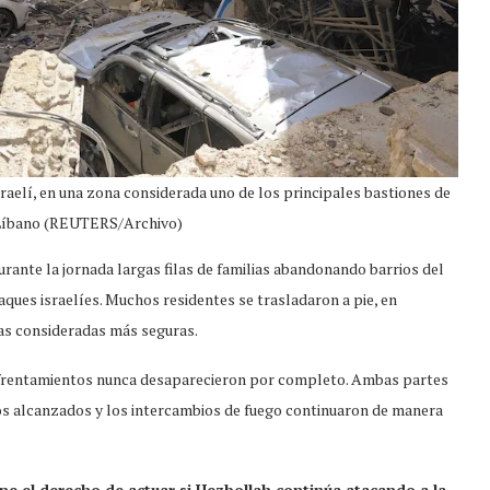
sraelí, en una zona considerada uno de los principales bastiones de
 Líbano (REUTERS/Archivo)
urante la jornada largas filas de familias abandonando barrios del
ques israelíes. Muchos residentes se trasladaron a pie, en
nas consideradas más seguras.
nfrentamientos nunca desaparecieron por completo. Ambas partes
 alcanzados y los intercambios de fuego continuaron de manera
ne el derecho de actuar si Hezbollah continúa atacando a la