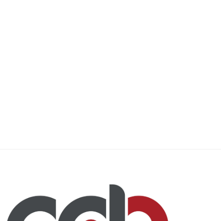
Gobierno de EE.UU ha devuelto USD
Los precios al productor agr
20,600 millones...
EE.UU sorprenden...
28 mayo, 2026
19 mayo, 2026