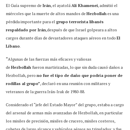
El Guía supremo de
Irán
, el ayatolá
Alí Khamenei
, admitió el
miércoles que la muerte de altos mandos de
Hezbollah
es una
pérdida importante para el
grupo terrorista libanés
respaldado por Irán
,después de que Israel golpeara a altos
cargos durante días de devastadores ataques aéreos en todo
El
Líbano
.
“
Algunas de las fuerzas más eficaces y valiosas
de
Hezbollah
fueron martirizadas, lo que sin duda causó daños a
Hezbollah, pero
no fue el tipo de daño que podría poner de
rodillas al grupo”
, declaró en una reunión con militares y
veteranos de la guerra Irán-Irak de 1980-88.
Considerado el “jefe del Estado Mayor” del grupo, estaba a cargo
del arsenal de armas más avanzadas de Hezbollah, en particular
los misiles de precisión, misiles de crucero, misiles costeros,
cohetes de largo alcance y vehículos aéreos no tripulados; y fue