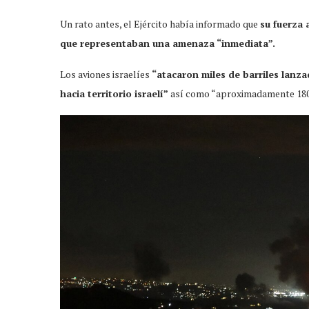
Un rato antes, el Ejército había informado que
su fuerza 
que representaban una amenaza “inmediata”.
Los aviones israelíes
“atacaron miles de barriles lanz
hacia territorio israelí”
así como “aproximadamente 180″ 