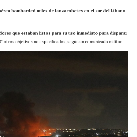
aérea bombardeó miles de lanzacohetes en el sur del Líbano
adores que estaban listos para su uso inmediato para disparar
otros objetivos no especificados, según un comunicado militar.