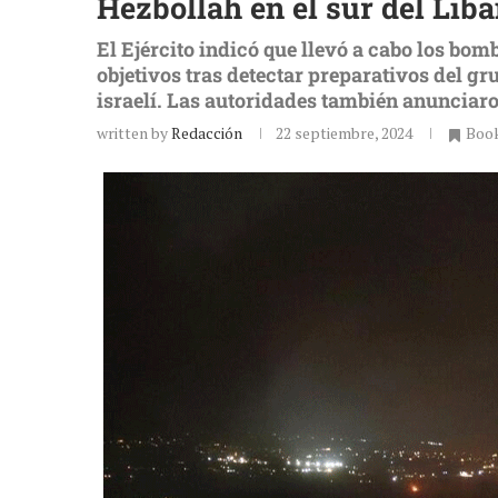
Hezbollah en el sur del Líb
El Ejército indicó que llevó a cabo los bo
objetivos tras detectar preparativos del gru
israelí. Las autoridades también anunciaro
written by
Redacción
22 septiembre, 2024
Boo