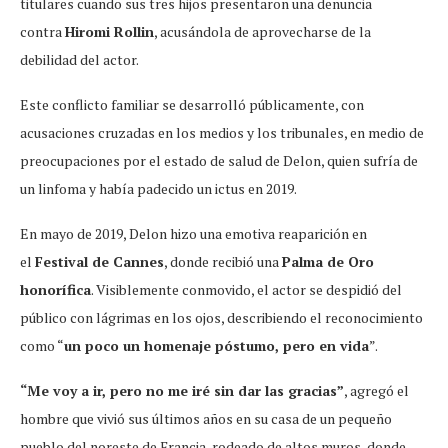
titulares cuando sus tres hijos presentaron una denuncia
contra
Hiromi Rollin
, acusándola de aprovecharse de la
debilidad del actor.
Este conflicto familiar se desarrolló públicamente, con
acusaciones cruzadas en los medios y los tribunales, en medio de
preocupaciones por el estado de salud de Delon, quien sufría de
un linfoma y había padecido un ictus en 2019.
En mayo de 2019, Delon hizo una emotiva reaparición en
el
Festival de Cannes
, donde recibió una
Palma de Oro
honorífica
. Visiblemente conmovido, el actor se despidió del
público con lágrimas en los ojos, describiendo el reconocimiento
como “
un poco un homenaje póstumo, pero en vida
”.
“Me voy a ir, pero no me iré sin dar las gracias”
, agregó el
hombre que vivió sus últimos años en su casa de un pequeño
pueblo del noreste de Francia, rodeado de altos muros, donde