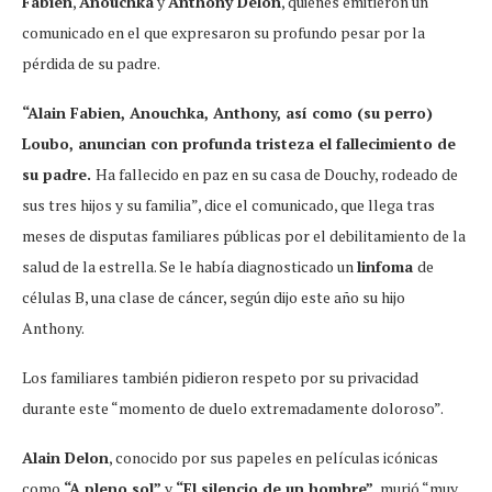
Fabien
,
Anouchka
y
Anthony Delon
, quienes emitieron un
comunicado en el que expresaron su profundo pesar por la
pérdida de su padre.
“Alain Fabien, Anouchka, Anthony, así como (su perro)
Loubo, anuncian con profunda tristeza el fallecimiento de
su padre.
Ha fallecido en paz en su casa de Douchy, rodeado de
sus tres hijos y su familia”, dice el comunicado, que llega tras
meses de disputas familiares públicas por el debilitamiento de la
salud de la estrella. Se le había diagnosticado un
linfoma
de
células B, una clase de cáncer, según dijo este año su hijo
Anthony.
Los familiares también pidieron respeto por su privacidad
durante este “momento de duelo extremadamente doloroso”.
Alain Delon
, conocido por sus papeles en películas icónicas
como
“A pleno sol”
y
“El silencio de un hombre”
, murió “muy