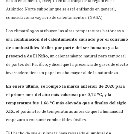
ha ido en aumento, excepto en una franja de la región en el
Atlántico Norte subpolar que se está enfriando en general,
conocida como «agujero de calentamiento». (NASA)
Los climatólogos atribuyen las altas temperaturas históricas a
una
combinación del calentamiento causado por el consumo
de combustibles fósiles por parte del ser humano y a la
presencia de El Niño,
un calentamiento natural pero temporal
de partes del Pacífico, y dicen que la presencia de gases de efecto
invernadero tiene un papel mucho mayor al de la naturaleza.
En enero último, se rompió la marca anterior de 2020 para
el primer mes del año más caluroso por 0,12 ºC, y la
temperatura fue 1,66 ºC más elevada que a finales del siglo
XIX,
el parámetro de temperaturas antes de que la humanidad
empezara a consumir combustibles fósiles.
“El hecho de que el planeta haya rebasado el
umbral de