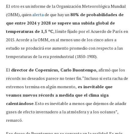
El otro es un informe de la Organización Meteorológica Mundial
(OMM), quien
alerta
de que hay un
80% de probabilidades de
que entre 2024 y 2028 se supere una subida global de
temperaturas de 1,5 ºC
, límite fijado por el Acuerdo de París en
2015. Acorde a la OMM, en al menos uno de los cinco años a
estudio se producirá ese aumento promedio con respecto a las
temperaturas de la era preindustrial (1850-1900).
El
director de Copernicus, Carlo Buontempo,
afirmó que los
récords no deseados parece no tener fin. “Incluso si esta racha de
extremos termina en algún momento,
es inevitable que
veamos nuevos récords a medida que el clima siga
calentándose
. Esto es inevitable a menos que dejemos de añadir
gases de efecto invernadero a la atmósfera y a los océanos”,
remarcó.
Ese deseo de Buontempo no se concreta en la realidad. Es más,