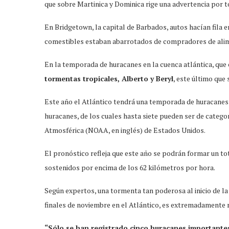
que sobre Martinica y Dominica rige una advertencia por t
En Bridgetown, la capital de Barbados, autos hacían fila 
comestibles estaban abarrotados de compradores de alime
En la temporada de huracanes en la cuenca atlántica, que
tormentas tropicales, Alberto y Beryl
, este último que
Este año el Atlántico tendrá una temporada de huracanes 
huracanes, de los cuales hasta siete pueden ser de catego
Atmosférica (NOAA, en inglés) de Estados Unidos.
El pronóstico refleja que este año se podrán formar un to
sostenidos por encima de los 62 kilómetros por hora.
Según expertos, una tormenta tan poderosa al inicio de la
finales de noviembre en el Atlántico, es extremadamente r
“Sólo se han registrado cinco huracanes importantes