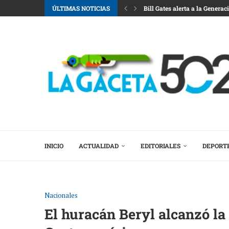
ÚLTIMAS NOTICIAS
Bill Gates alerta a la Genera
La postura sexual que más 
De los acuerdos a la acción:
La inflación de EEUU se desac
¿Se puede prevenir la demenc
¿Los nombres de usuario de 
Electrónica basada en setas: 
La semana de la moda en Par
INICIO
ACTUALIDAD
EDITORIALES
DEPORT
Nacionales
El huracán Beryl alcanzó la 