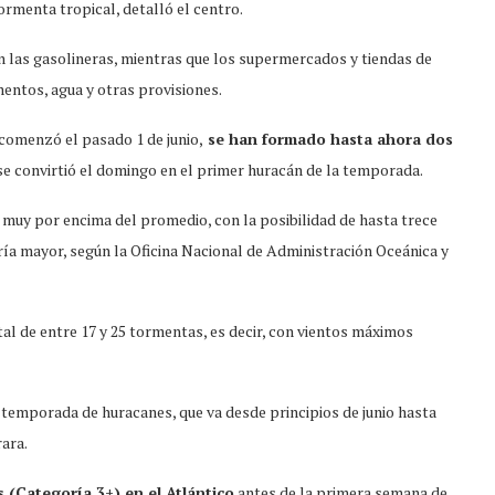
ormenta tropical, detalló el centro.
en las gasolineras, mientras que los supermercados y tiendas de
ntos, agua y otras provisiones.
 comenzó el pasado 1 de junio,
se han formado hasta ahora dos
 se convirtió el domingo en el primer huracán de la temporada.
muy por encima del promedio, con la posibilidad de hasta trece
ría mayor, según la Oficina Nacional de Administración Oceánica y
tal de entre 17 y 25 tormentas, es decir, con vientos máximos
 temporada de huracanes, que va desde principios de junio hasta
ara.
 (Categoría 3+) en el Atlántico
antes de la primera semana de