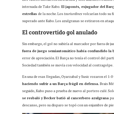
internada de Take Kubo.
El japonés, exjugador del Barç
estrellas
de la noche. Los
txuriurdines
volcarían todo su f
superado ante Kubo. Los azulgranas se estiraron en ataqu
El controvertido gol anulado
Sin embargo, el gol no subiría al marcador por fuera de j
fuera de juego semiautomático había confundido la 
error de apreciación. El Barça no tenía el control del par
Sociedad también se movía con velocidad al contragolpe. 
En una de esas llegadas, Oyarzabal y Susic rozaron el 1-0
haciendo sufrir a un Barça frágil en defensa.
Brais Mén
seguido, Kubo puso a prueba de nuevo al portero culé. Sol
se resbaló y Becker batió al cancerbero azulgrana
pa
descanso, pero su disparo se topó con un enjambre de pie