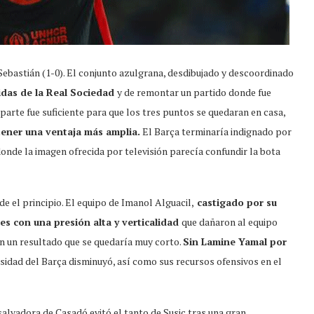
Sebastián (1-0). El conjunto azulgrana, desdibujado y descoordinado
idas de la Real Sociedad
y de remontar un partido donde fue
a parte fue suficiente para que los tres puntos se quedaran en casa,
ener una ventaja más amplia.
El Barça terminaría indignado por
onde la imagen ofrecida por televisión parecía confundir la bota
 el principio. El equipo de Imanol Alguacil,
castigado por su
s con una presión alta y verticalidad
que dañaron al equipo
n un resultado que se quedaría muy corto.
Sin Lamine Yamal por
rosidad del Barça disminuyó, así como sus recursos ofensivos en el
salvadora de Casadó evitó el tanto de Susic tras una gran