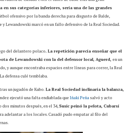
a en sus categorías inferiores, sería una de las grandes
útbol ofensivo por la banda derecha para disgusto de Balde,
e y Lewandowski marcó en un fallo defensivo de la Real Sociedad.
uego del delantero polaco
. La repetición parecía enseñar que el
bota de Lewandowski con la del defensor local, Aguerd,
en un
tido, y aunque encontraba espacios entre líneas para correr, la Real
La defensa culé temblaba.
 tras un jugadón de Kubo.
La Real Sociedad inclinaría la balanza,
dez ejecutó una falta endiablada que
Iñaki Peña
salvó y acto
o dos minutos después, en el 34,
Susic peinó la pelota, Cubarsí
ra adelantar a los locales. Casadó pudo empatar al filo del
rnas.