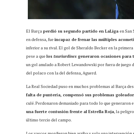
El Barça
perdió su segundo partido en LaLiga
en San 
en defensa, fue
incapaz de frenar las múltiples acomet
inferior a su rival. El gol de Sheraldo Becker en la primer
pese a que
los
txuriurdines
generaron ocasiones para t
un gol anulado a Robert Lewandowski por fuera de juego d
del polaco con la del defensa, Aguerd.
La Real Sociedad puso en muchos problemas al Barça desde
falta de puntería, compensó sus problemas goleadore
culé. Perdonaron demasiado para todo lo que generaron e
una fuerte contusión frente al Estrella Roja
, la pelig
último tercio del campo.
Los vascos mordieron bien arriba y solo una intervención 