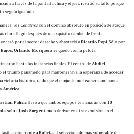
acción a través de la pantalla chica y el juez revirtió su fallo porque
to seguía igualado.
 manera: los
Canaleros
con el dominio absoluto en posición de ataque
s clara llegó después de un exquisito cambio de frente
n encaró por el sector derecho y abasteció a
Ricardo Pepi
. Sólo por
 Bajos
,
Orlando Mosquera
se quedó con la pelota.
nuaron hasta las instancias finales. El centro de
Abdiel
ó el triunfo panameño para mantener viva la esperanza de acceder
na victoria histórica, dado que el conjunto norteamericano nunca
a América
.
istian Pulisic
llevó a que ambos equipos terminaran con
10
ola
sobre
Josh Sargent
pudo derivar en otra expulsión en el
clasificación frente a
Bolivia
, el seleccionado más vulnerable del