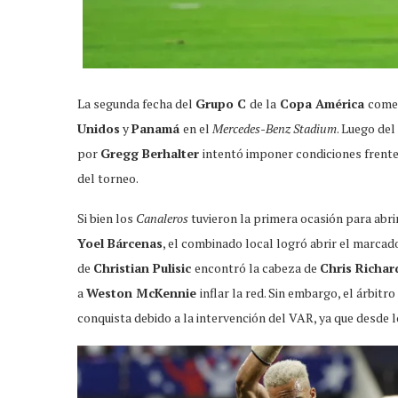
La segunda fecha del
Grupo C
de la
Copa América
come
Unidos
y
Panamá
en el
Mercedes-Benz Stadium
. Luego de
por
Gregg Berhalter
intentó imponer condiciones frente
del torneo.
Si bien los
Canaleros
tuvieron la primera ocasión para abr
Yoel Bárcenas
, el combinado local logró abrir el marca
de
Christian Pulisic
encontró la cabeza de
Chris Richa
a
Weston McKennie
inflar la red. Sin embargo, el árbitr
conquista debido a la intervención del VAR, ya que desde