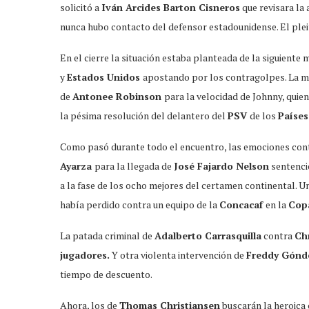
solicitó a
Iván Arcides Barton Cisneros
que revisara la 
nunca hubo contacto del defensor estadounidense. El plei
En el cierre la situación estaba planteada de la siguiente
y
Estados Unidos
apostando por los contragolpes. La má
de
Antonee Robinson
para la velocidad de Johnny, quie
la pésima resolución del delantero del
PSV
de los
Países
Como pasó durante todo el encuentro, las emociones conti
Ayarza
para la llegada de
José Fajardo Nelson
sentenci
a la fase de los ocho mejores del certamen continental. U
había perdido contra un equipo de la
Concacaf
en la
Cop
La patada criminal de
Adalberto Carrasquilla
contra
Chr
jugadores.
Y otra violenta intervención de
Freddy Gónd
tiempo de descuento.
Ahora, los de
Thomas Christiansen
buscarán la heroica 