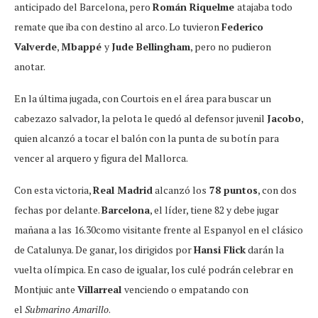
anticipado del Barcelona, pero
Román Riquelme
atajaba todo
remate que iba con destino al arco. Lo tuvieron
Federico
Valverde
,
Mbappé
y
Jude Bellingham
, pero no pudieron
anotar.
En la última jugada, con Courtois en el área para buscar un
cabezazo salvador, la pelota le quedó al defensor juvenil
Jacobo
,
quien alcanzó a tocar el balón con la punta de su botín para
vencer al arquero y figura del Mallorca.
Con esta victoria,
Real Madrid
alcanzó los
78 puntos
, con dos
fechas por delante.
Barcelona
, el líder, tiene 82 y debe jugar
mañana a las 16.30como visitante frente al Espanyol en el clásico
de Catalunya. De ganar, los dirigidos por
Hansi Flick
darán la
vuelta olímpica. En caso de igualar, los culé podrán celebrar en
Montjuic ante
Villarreal
venciendo o empatando con
el
Submarino Amarillo
.