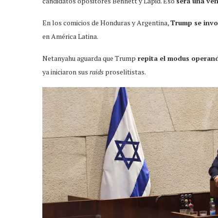
candidatos opositores Bennett y Lapid. Eso
será una ven
En los comicios de Honduras y Argentina,
Trump se invol
en América Latina.
Netanyahu aguarda que Trump
repita el modus operan
ya iniciaron sus
raids
proselitistas.