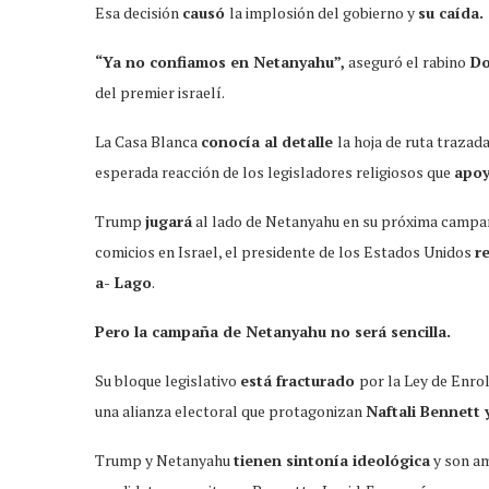
Esa decisión
causó
la implosión del gobierno y
su caída.
“Ya no confiamos en Netanyahu”,
aseguró el rabino
Do
del premier israelí.
La Casa Blanca
conocía al detalle
la hoja de ruta traza
esperada reacción de los legisladores religiosos que
apoy
Trump
jugará
al lado de Netanyahu en su próxima campa
comicios en Israel, el presidente de los Estados Unidos
r
a- Lago
.
Pero la campaña de Netanyahu no será sencilla.
Su bloque legislativo
está fracturado
por la Ley de Enro
una alianza electoral que protagonizan
Naftali Bennett 
Trump y Netanyahu
tienen sintonía ideológica
y son am