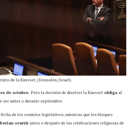
into de la Knesset, (Jerusalén, Israel)
nes de octubre.
Pero la decisión de disolver la Knesset
obliga
al
e ser antes o durante septiembre.
a fecha de los comicios legislativos, mientras que los bloques
berían ocurrir
antes o después de las celebraciones religiosas de