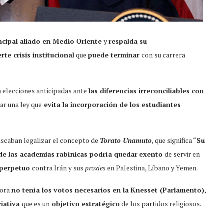
ncipal aliado en Medio Oriente
y
respalda su
erte crisis institucional
que
puede terminar
con su carrera
 elecciones anticipadas ante
las diferencias irreconciliables con
ar una ley que
evita la incorporación de los estudiantes
buscaban legalizar el concepto de
Torato Unamuto
, que significa “
Su
de las academias rabínicas podría quedar
exento
de servir en
o perpetuo
contra Irán y sus
proxies
en Palestina, Líbano y Yemen.
dora
no tenía los votos necesarios en la Knesset (Parlamento)
,
ciativa
que es un
objetivo estratégico
de los partidos religiosos.