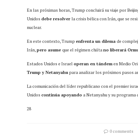
En las próximas horas, Trump concluirá su viaje por Beijin
Unidos
debe resolver
la crisis bélica con Irán, que se resi
nuclear.
En este contexto, Trump
enfrenta un dilema
de complej
Irán,
pero asume
que el régimen chiíta
no liberará Orm
Estados Unidos e Israel
operan en tándem
en Medio Ori
Trump y Netanyahu
para analizar los próximos pasos an
La comunicación del líder republicano con el premier isra
Unidos
continúa apoyando
a Netanyahu y su programa 
28
0 comments