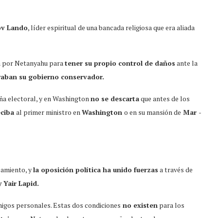
v Lando
, líder espiritual de una bancada religiosa que era aliada
da por Netanyahu para
tener su propio control de daños
ante la
aban su gobierno conservador.
ña electoral, y en Washington
no se descarta
que antes de los
eciba
al primer ministro en
Washington
o en su mansión de
Mar -
lamiento, y
la oposición política ha unido fuerzas
a través de
y Yair Lapid.
igos personales. Estas dos condiciones
no existen
para los