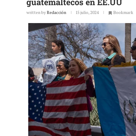
guatemaltecos en EE.UU
written by
Redacción
15 julio, 2024
Bookmark